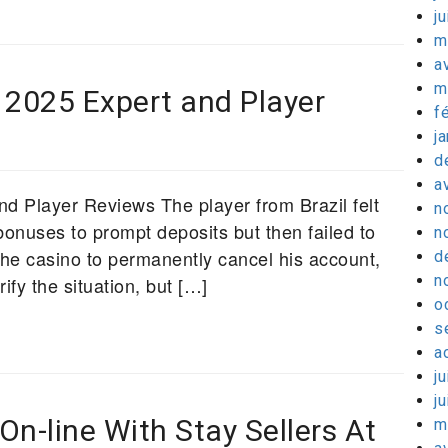
j
m
a
m
 2025 Expert and Player
f
j
d
a
 Player Reviews The player from Brazil felt
n
 bonuses to prompt deposits but then failed to
n
he casino to permanently cancel his account,
d
n
ify the situation, but […]
o
s
a
ju
j
On-line With Stay Sellers At
m