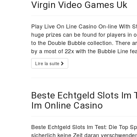
Virgin Video Games Uk
Play Live On Line Casino On-line With S
huge prizes can be found for players in o
to the Double Bubble collection. There ar
by a most of 22x with the Bubble Line fe
Lire la suite
Beste Echtgeld Slots Im 
Im Online Casino
Beste Echtgeld Slots Im Test: Die Top S
sicherlich keine Zeit daran verschwende