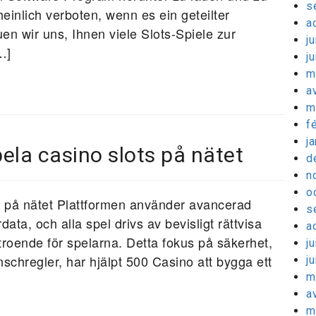
s
heinlich verboten, wenn es ein geteilter
a
uen wir uns, Ihnen viele Slots-Spiele zur
ju
…]
j
m
a
m
f
j
ela casino slots på nätet
d
n
o
ts på nätet Plattformen använder avancerad
s
ata, och alla spel drivs av bevisligt rättvisa
a
rtroende för spelarna. Detta fokus på säkerhet,
ju
schregler, har hjälpt 500 Casino att bygga ett
j
m
a
m