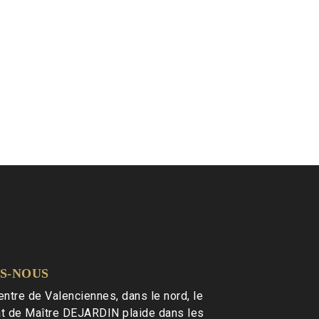
S-NOUS
entre de Valenciennes, dans le nord, le
at de Maître DEJARDIN plaide dans les