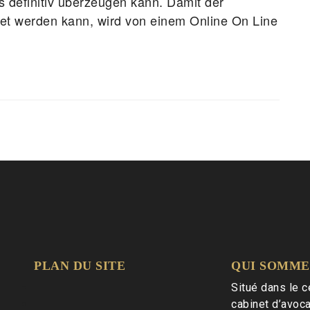
s definitiv überzeugen kann. Damit der
tet werden kann, wird von einem Online On Line
PLAN DU SITE
QUI SOMME
Situé dans le c
cabinet d’avoc