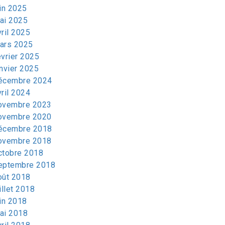
uin 2025
ai 2025
vril 2025
ars 2025
évrier 2025
anvier 2025
écembre 2024
vril 2024
ovembre 2023
ovembre 2020
écembre 2018
ovembre 2018
ctobre 2018
eptembre 2018
oût 2018
illet 2018
uin 2018
ai 2018