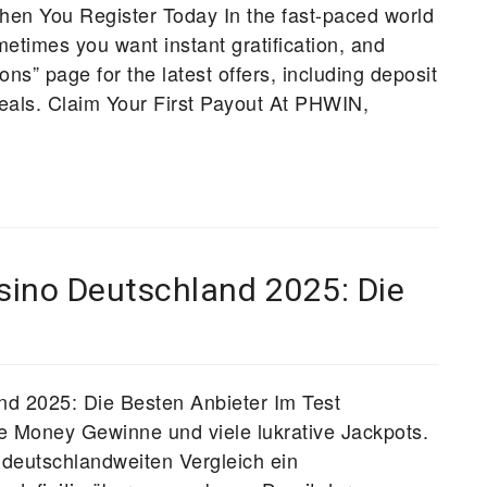
 You Register Today In the fast-paced world
etimes you want instant gratification, and
ons” page for the latest offers, including deposit
deals. Claim Your First Payout At PHWIN,
sino Deutschland 2025: Die
nd 2025: Die Besten Anbieter Im Test
e Money Gewinne und viele lukrative Jackpots.
deutschlandweiten Vergleich ein