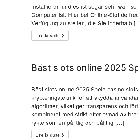
installieren und es ist sogar sehr wahrsc
Computer ist. Hier bei Online-Slot.de fre
Verfügung zu stellen, die Sie innerhalb [
Lire la suite
Bäst slots online 2025 Sp
Bäst slots online 2025 Spela casino slo
krypteringsteknik för att skydda användard
algoritmer, vilket ger transparens och fö
kombinerat med strikt efterlevnad av bran
rykte som en pålitlig och pålitlig […]
Lire la suite