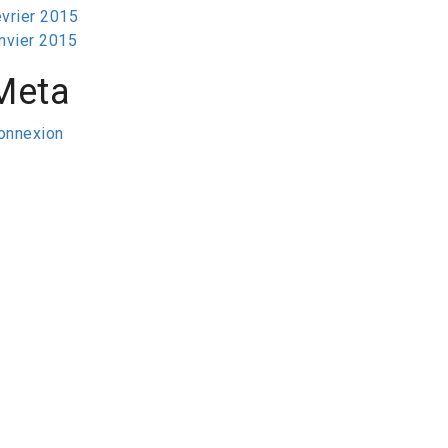
évrier 2015
anvier 2015
Meta
onnexion