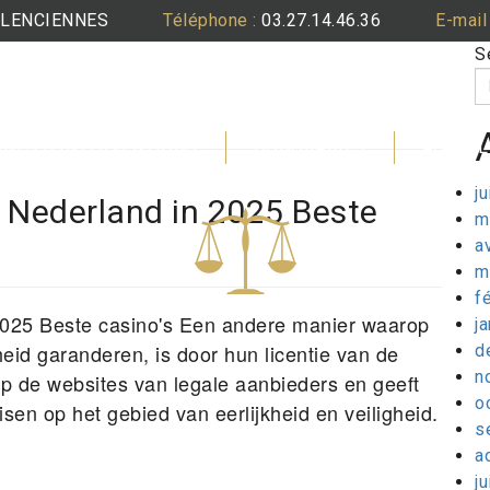
VALENCIENNES
Téléphone :
03.27.14.46.36
E-mail 
S
NES D’INTERVENTIONS
HONORAIRES
ACTUAL
j
n Nederland in 2025 Beste
m
a
m
f
 2025 Beste casino's Een andere manier waarop
j
eid garanderen, is door hun licentie van de
d
n
 op de websites van legale aanbieders en geeft
o
sen op het gebied van eerlijkheid en veiligheid.
s
a
ju