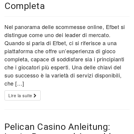
Completa
Nel panorama delle scommesse online, Efbet si
distingue come uno dei leader di mercato.
Quando si parla di Efbet, ci si riferisce a una
piattaforma che offre un’esperienza di gioco
completa, capace di soddisfare sia i principianti
che i giocatori più esperti. Una delle chiavi del
suo successo è la varietà di servizi disponibili,
che […]
Lire la suite
Pelican Casino Anleitung: