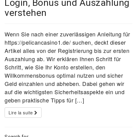
Login, Bonus und Auszahlung
verstehen
Wenn Sie nach einer zuverlässigen Anleitung für
https://pelicancasino1.de/ suchen, deckt dieser
Artikel alles von der Registrierung bis zur ersten
Auszahlung ab. Wir erklären Ihnen Schritt für
Schritt, wie Sie Ihr Konto erstellen, den
Willkommensbonus optimal nutzen und sicher
Geld einzahlen und abheben. Dabei gehen wir
auf die wichtigsten Sicherheitsaspekte ein und
geben praktische Tipps für […]
Lire la suite
Search for: