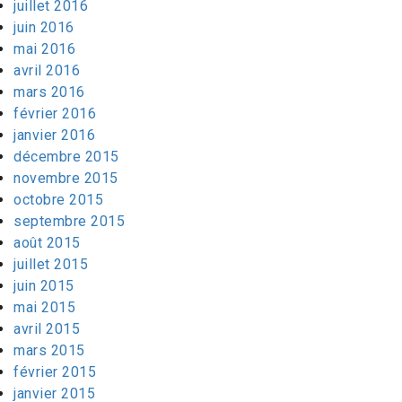
juillet 2016
juin 2016
mai 2016
avril 2016
mars 2016
février 2016
janvier 2016
décembre 2015
novembre 2015
octobre 2015
septembre 2015
août 2015
juillet 2015
juin 2015
mai 2015
avril 2015
mars 2015
février 2015
janvier 2015