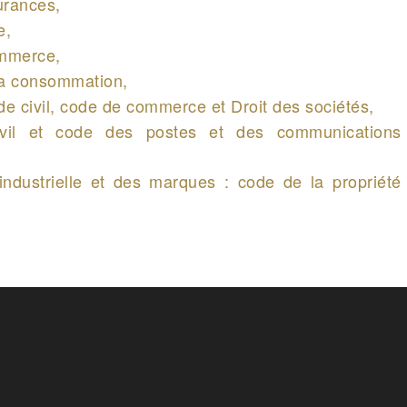
urances,
e,
ommerce,
la consommation,
ode civil, code de commerce et Droit des sociétés,
civil et code des postes et des communications
, industrielle et des marques : code de la propriété