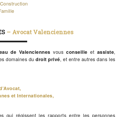
 Construction
Famille
ES
– Avocat Valenciennes
vous
et
,
eau de Valenciennes
conseille
assiste
 les domaines du
, et entre autres dans les
droit privé
 d’Avocat,
nes et Internationales,
es qui régissent les rapports entre les personnes