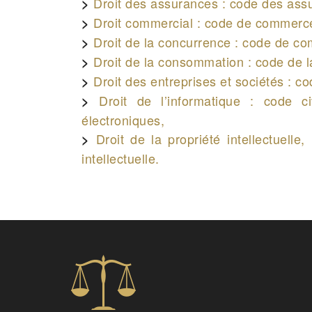
Droit des assurances : code des ass
Droit commercial : code de commerc
Droit de la concurrence : code de c
Droit de la consommation : code de 
Droit des entreprises et sociétés : c
Droit de l’informatique : code 
électroniques,
Droit de la propriété intellectuelle
intellectuelle.