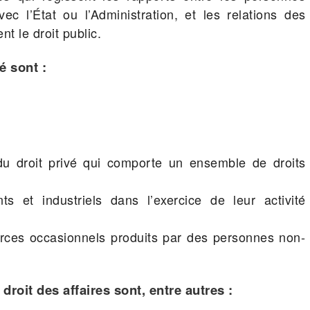
c l’État ou l’Administration, et les relations des
nt le droit public.
La période
é sont :
peut se t
plusieurs
Tout d’abor
l’employeur
du droit privé qui comporte un ensemble de droits
fondé à pr
période d’es
ts et industriels dans l’exercice de leur activité
a pu appréc
passé, les c
erces occasionnels produits par des personnes non-
> EN SAVO
roit des affaires sont, entre autres :