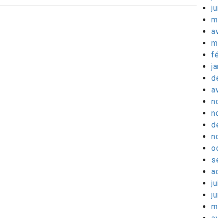
j
m
a
m
f
j
d
a
n
n
d
n
o
s
a
ju
j
m