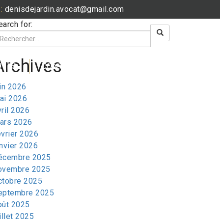
:
denisdejardin.avocat@gmail.com
earch for:
Archives
ITÉS
CONTACT
uin 2026
ai 2026
vril 2026
ars 2026
évrier 2026
anvier 2026
écembre 2025
ovembre 2025
ctobre 2025
eptembre 2025
oût 2025
illet 2025