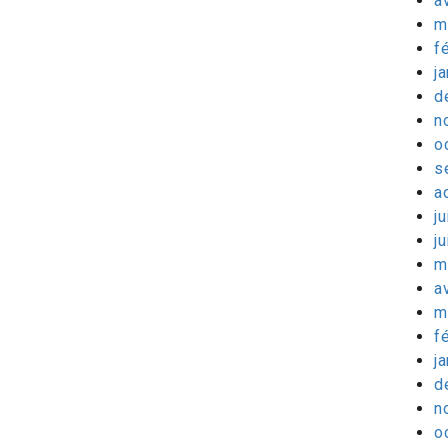
a
m
f
j
d
n
o
s
a
ju
j
m
a
m
f
j
d
n
o