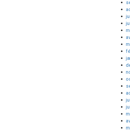
s
a
ju
j
m
a
m
f
j
d
n
o
s
a
ju
j
m
a
m