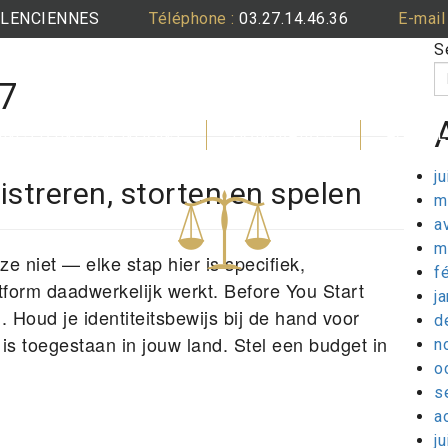
VALENCIENNES
Téléphone :
03.27.14.46.36
E-mail 
S
7
NES D’INTERVENTIONS
HONORAIRES
ACTUAL
j
istreren, storten en spelen
m
a
m
 niet — elke stap hier is specifiek,
f
tform daadwerkelijk werkt. Before You Start
j
. Houd je identiteitsbewijs bij de hand voor
d
o is toegestaan in jouw land. Stel een budget in
n
o
s
a
ju