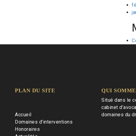
f
j
C
PLAN DU SITE
QUI SOMME
Situé dans le c
cabinet d’avoc
Accueil
domaines du droi
Domaines d’interventions
Honoraires